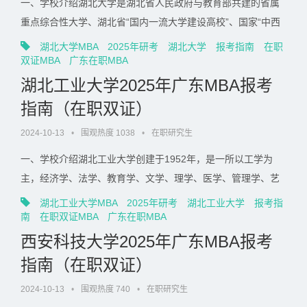
一、学校介绍湖北大学是湖北省人民政府与教育部共建的省属
重点综合性大学、湖北省“国内一流大学建设高校”、国家“中西
部高校基础能力建设工程”高校。二、培养学院与方向培养学
湖北大学MBA
2025年研考
湖北大学
报考指南
在职
院：商学院。专业方向：不区分研究方向。三、学制与学习方
双证MBA
广东在职MBA
式学制 3 年，培养形式：非全日制。校本部师资授课，授课时
湖北工业大学2025年广东MBA报考
间根据广东学员特点采取周末班、集中班，或周......
指南（在职双证）
2024-10-13
•
围观热度 1038
•
在职研究生
一、学校介绍湖北工业大学创建于1952年，是一所以工学为
主，经济学、法学、教育学、文学、理学、医学、管理学、艺
术学、交叉学科等十大学科门类协调发展的多科性大学，是湖
湖北工业大学MBA
2025年研考
湖北工业大学
报考指
北省“双一流”建设高校、国家“中西部高校基础能力建设工程”高
南
在职双证MBA
广东在职MBA
校、全国毕业生就业典型经验高校、全国深化创新创业教育改
西安科技大学2025年广东MBA报考
革示范高校、国家知识产权试点高校、国家“赋......
指南（在职双证）
2024-10-13
•
围观热度 740
•
在职研究生