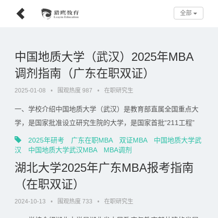
全部
中国地质大学（武汉）2025年MBA
调剂指南（广东在职双证）
2025-01-08
•
围观热度 987
•
在职研究生
一、学校介绍中国地质大学（武汉）是教育部直属全国重点大
学，是国家批准设立研究生院的大学，是国家首批“211工程”
“985优势学科创新平台”和“双一流”建设高校。学校以地球科学
2025年研考
广东在职MBA
双证MBA
中国地质大学武
为主要特色，学科涵盖理学、工学、文学、管理学、经济学、
汉
中国地质大学武汉MBA
MBA调剂
法学、教育学、艺术学等门类，地质学、地质资源与地质工程2
湖北大学2025年广东MBA报考指南
个一级学科入选“双一流”建设学科。二......
（在职双证）
2024-10-13
•
围观热度 733
•
在职研究生