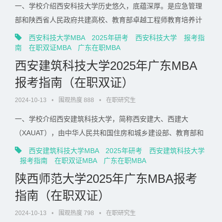
一、学校介绍西安科技大学历史悠久，底蕴深厚。是应急管理
部和陕西省人民政府共建高校、教育部卓越工程师教育培养计
划实施高校、国家建设高水平大学公派研究生项目实施高校、
西安科技大学MBA
2025年研考
西安科技大学
报考指
国家特色重点学科项目实施高校、国家中西部高校基础能力建
南
在职双证MBA
广东在职MBA
设工程实施高校、国家“十四五”教育强国推进工程建设高校、陕
西安建筑科技大学2025年广东MBA
西省高水平大学建设高校、陕西省国家“双一流”重......
报考指南（在职双证）
2024-10-13
•
围观热度 888
•
在职研究生
一、学校介绍西安建筑科技大学，简称西安建大、西建大
（XAUAT），由中华人民共和国住房和城乡建设部、教育部和
陕西省人民政府共建，“建筑老八校”之一，原冶金工业部直属重
西安建筑科技大学MBA
2025年研考
西安建筑科技大学
点大学，国家“中西部高校基础能力建设工程”与“特色重点学科
报考指南
在职双证MBA
广东在职MBA
项目”高校，陕西省省属高水平大学，全国首批博士、硕士和学
陕西师范大学2025年广东MBA报考
士学位授权单位；入选111计划、首批国家......
指南（在职双证）
2024-10-13
•
围观热度 798
•
在职研究生