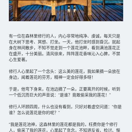
有一位在森林里修行的人，内心非常地纯净、虔诚，每天只是
在大树下思考、冥想、打坐。一天，他打坐时感到昏沉，就起
身在林间散步，不知不觉走到一个莲花池畔，看到满池莲花正
在盛开，十分美丽。清风徐来，阵阵莲花香味沁入心脾，不禁
心生爱著。
修行人心里起了一个念头：这么美的莲花，我如果摘一朵放在
身边，闻着莲花的芬芳，精神一定会好得多呀！
于是，他弯下身来，在池边摘了一朵，正要离开的时候，听到
一个低沉而巨大的声音说：“是谁？竟敢偷采我的莲花！”
修行人环顾四周，什么也没有看到，只好对着虚空问道：“你是
谁？怎么说莲花是你的呢？”
“我是莲花池神，这森林里的莲花都是我的，枉费你是个修行
人，偷采了我的莲花，心里起了贪念，不知道反省、检讨、惭