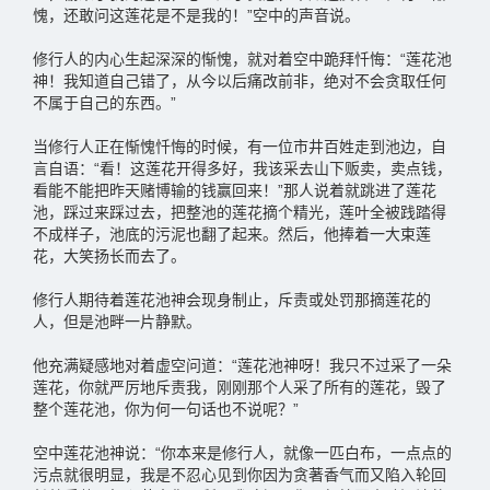
愧，还敢问这莲花是不是我的！”空中的声音说。
修行人的内心生起深深的惭愧，就对着空中跪拜忏悔：“莲花池
神！我知道自己错了，从今以后痛改前非，绝对不会贪取任何
不属于自己的东西。”
当修行人正在惭愧忏悔的时候，有一位市井百姓走到池边，自
言自语：“看！这莲花开得多好，我该采去山下贩卖，卖点钱，
看能不能把昨天赌博输的钱赢回来！”那人说着就跳进了莲花
池，踩过来踩过去，把整池的莲花摘个精光，莲叶全被践踏得
不成样子，池底的污泥也翻了起来。然后，他捧着一大束莲
花，大笑扬长而去了。
修行人期待着莲花池神会现身制止，斥责或处罚那摘莲花的
人，但是池畔一片静默。
他充满疑感地对着虚空问道：“莲花池神呀！我只不过采了一朵
莲花，你就严厉地斥责我，刚刚那个人采了所有的莲花，毁了
整个莲花池，你为何一句话也不说呢？”
空中莲花池神说：“你本来是修行人，就像一匹白布，一点点的
污点就很明显，我是不忍心见到你因为贪著香气而又陷入轮回