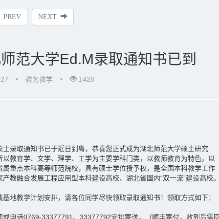
PREV
NEXT
师范大学Ed.M录取通知书已到
-27
•
教务教学
•
1428
硕士录取通知书已于近日到粤，恭喜您正式成为湖北师范大学硕士研究
所以教育学、文学、理学、工学为主要学科门类，以教师教育为特色，以
省属重点本科高等师范院校，具有硕士学位授予权，是全国本科教学工作
家产教融合发展工程应用型本科建设高校、湖北省国内“双一流”建设高校
践基地教学计划安排，请各位同学尽快领取录取通知书！领取方式如下：
电话0769-33377791、33377792安排寄送。（顺丰寄付，收到后需