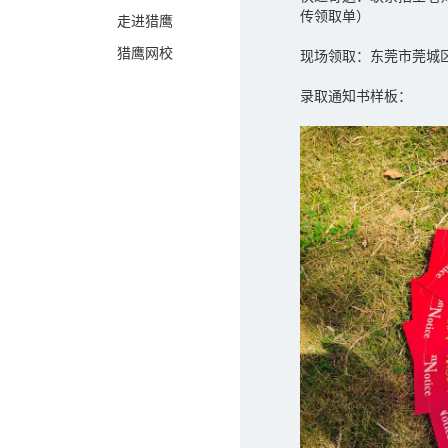
传领取单）
走进猎鹰
猎鹰网校
现场领取：东莞市莞城区
录取通知书样板：